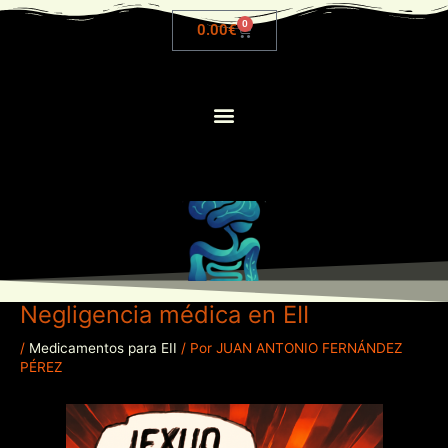
Ir
0
Cart
0.00
€
al
contenido
Negligencia médica en EII
/
Medicamentos para EII
/ Por
JUAN ANTONIO FERNÁNDEZ
PÉREZ